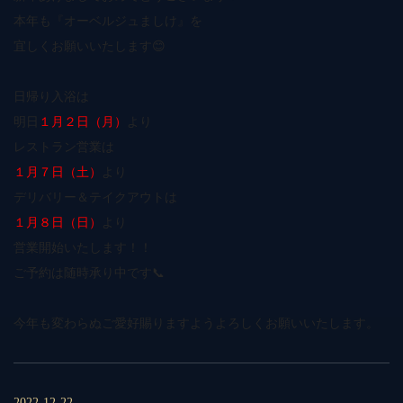
本年も『オーベルジュましけ』を
宜しくお願いいたします😊
日帰り入浴は
明日
１月２日（月）
より
レストラン営業は
１月７日（土）
より
デリバリー＆テイクアウトは
１月８日（日）
より
営業開始いたします！！
ご予約は随時承り中です📞
今年も変わらぬご愛好賜りますようよろしくお願いいたします。
2022-12-22